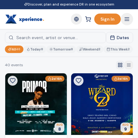
Discover, plan and experience DR in one ecosystem
Sign In
Dates
All
Today
Tomorrow
Weekend
This Week
40
0
0
2
2
40
events
2
d
16
h
3
d
16
h
AUG
AUG
8
9