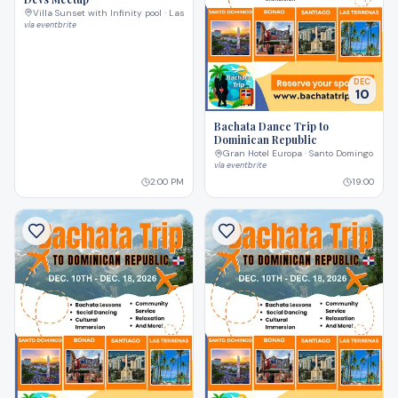
Villa Sunset with Infinity pool · Las Terrenas
vía
eventbrite
DEC
10
Bachata Dance Trip to
Dominican Republic
Gran Hotel Europa · Santo Domingo
vía
eventbrite
2:00 PM
19:00