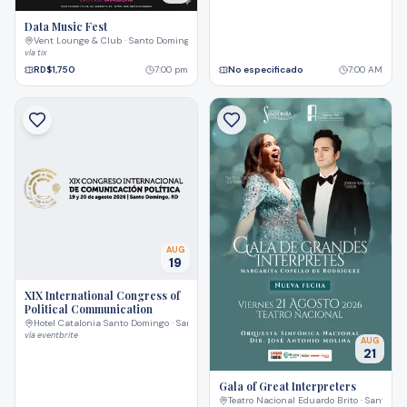
Data Music Fest
Vent Lounge & Club · Santo Domingo
vía
tix
RD$1,750
7:00 pm
No especificado
7:00 AM
AUG
19
XIX International Congress of
Political Communication
Hotel Catalonia Santo Domingo · Santo Domingo
vía
eventbrite
AUG
21
Gala of Great Interpreters
Teatro Nacional Eduardo Brito · Santo D