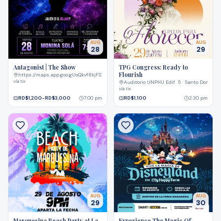
AUG
AUG
28
29
Antagonist | The Show
TPG Congress: Ready to
Flourish
https://maps.app.goo.gl/oQkvf8kjFS7GnDke6?g_st=ac · Santo Domingo
vía
tix
Auditorio UNPHU Edif. 5 · Santo Domingo
vía
tix
RD$1,200-RD$3,000
7:00 pm
RD$1,100
2:30 pm
AUG
AUG
29
30
Marquesina Beach Party at La
Experience The Magic Of