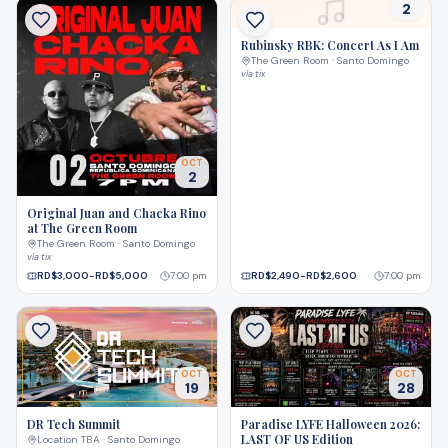
2
Rubinsky RBK: Concert As I Am
The Green Room · Santo Domingo
vía
tix
OCT
2
Original Juan and Chacka Rino
at The Green Room
The Green Room · Santo Domingo
vía
tix
RD$3,000-RD$5,000
7:00 pm
RD$2,490-RD$2,600
7:00 pm
OCT
OCT
19
28
DR Tech Summit
Paradise LYFE Halloween 2026:
LAST OF US Edition
Location TBA · Santo Domingo