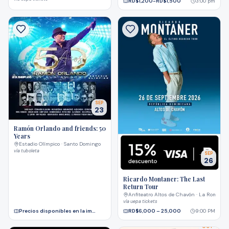
RD$1,200-RD$1,500
3:00 pm
SEP
23
Ramón Orlando and friends: 50
Years
Estadio Olímpico · Santo Domingo
vía
tuboleta
SEP
26
Ricardo Montaner: The Last
Return Tour
Anfiteatro Altos de Chavón · La Romana
vía
uepa tickets
Precios disponibles en la im…
RD$6,000 – 25,000
9:00 PM
OCT