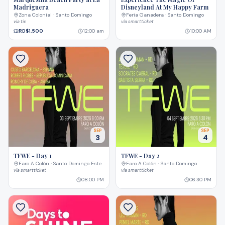
Madriguera
Disneyland At My Happy Farm
Zona Colonial · Santo Domingo
Feria Ganadera · Santo Domingo
vía
tix
vía
smartticket
RD$1,500
12:00 am
10:00 AM
SEP
SEP
3
4
TFWE - Day 1
TFWE - Day 2
Faro A Colón · Santo Domingo Este
Faro A Colón · Santo Domingo
vía
smartticket
vía
smartticket
08:00 PM
06:30 PM