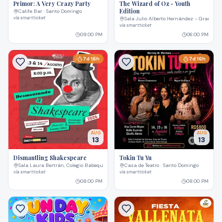
Primor: A Very Crazy Party
The Wizard of Oz - Youth
Edition
Calife Bar · Santo Domingo
vía
smartticket
Sala Julio Alberto Hernández - Gran Teat
vía
smartticket
09:00 PM
06:00 PM
7
d
16
h
7
d
16
h
AUG
AUG
13
13
Dismantling Shakespeare
Tokin Tu Yu
Sala Laura Bertrán, Colegio Babeque · Santo Domingo
Casa de Teatro · Santo Domingo
vía
smartticket
vía
smartticket
08:00 PM
08:00 PM