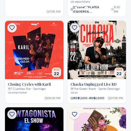
vía
uepa tickets
[{"zone":"PLATEA
8:30
7:00 AM
IZQUIERDA, …
PM
AUG
AUG
22
22
Closing Cycles with Karil
Chacka Unplugged Live RD
7 Cuerdas Bar · Santiago
The Green Room · Santo Domingo
vía
smartticket
vía
tix
09:00 PM
RD$1,200-RD$2,000
07:00 PM