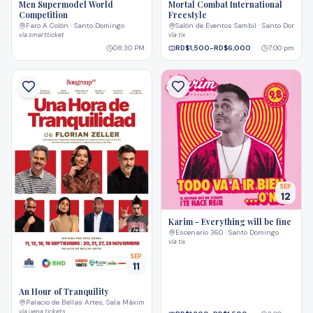
Men Supermodel World
Mortal Combat International
Competition
Freestyle
Faro A Colón · Santo Domingo
Salón de Eventos Sambil · Santo Domingo
vía
smartticket
vía
tix
08:30 PM
RD$1,500-RD$6,000
7:00 pm
SEP
12
Karim - Everything will be fine
Escenario 360 · Santo Domingo
vía
tix
SEP
11
An Hour of Tranquility
Palacio de Bellas Artes, Sala Máximo Avilés Blonda · Santo Domingo
vía
uepa tickets