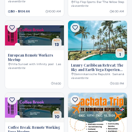
vía
eventbrite
Flip Flop Sports Bar "The Yellow Steps!" · 
vía
eventbrite
$0 - $106.66
10:00 AM
6:00 AM
NOV
13
DEC
1
European Remote Workers
Meetup
Villa Sunset with Infinity pool · Las Terrenas
Luxury Caribbean Retreat: The
vía
eventbrite
Sky and Earth Yoga Experience
Retreat
Dominikanische Republik · Samaná
vía
eventbrite
14:00
3:00 PM
DEC
10
Coffee Break: Remote Working
Devs Meetup