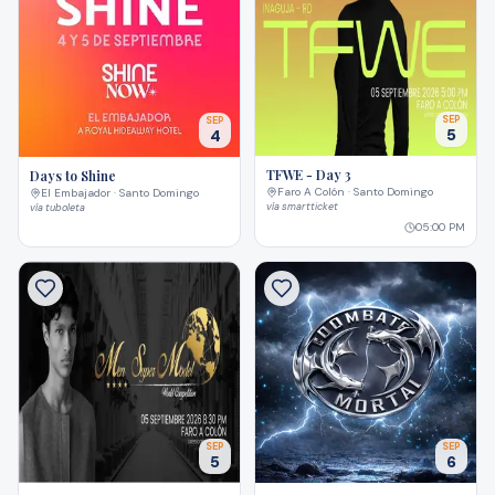
SEP
SEP
5
4
TFWE - Day 3
Days to Shine
Faro A Colón · Santo Domingo
El Embajador · Santo Domingo
vía
smartticket
vía
tuboleta
05:00 PM
SEP
SEP
5
6