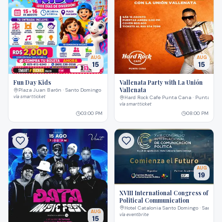
AUG
AUG
15
15
Fun Day Kids
Vallenata Party with La Unión
Vallenata
Plaza Juan Barón · Santo Domingo
vía
smartticket
Hard Rock Cafe Punta Cana · Punta Can
vía
smartticket
03:00 PM
08:00 PM
AUG
19
XVIII International Congress of
Political Communication
Hotel Catalonia Santo Domingo · Santo 
AUG
vía
eventbrite
15